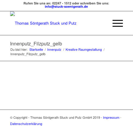
Rufen Sie uns an: 02247 - 1512 oder schreiben Sie uns:
info@stuck-soentgerath.de
Innenputz_Filzputz_gelb
Du bist hier:
Startseite
/
Innenputz
/
Kreative Raumgestaltung
/
Innenputz_Filzputz_gelb
© Copyright - Thomas Söntgerath Stuck und Putz GmbH 2019 -
Impressum
-
Datenschutzerklärung